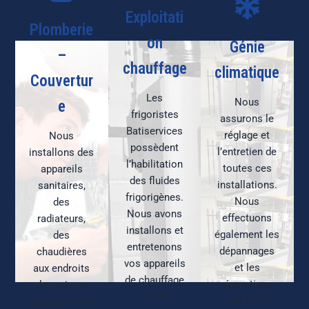
Exploitati
Plomberie
on
Fort d’une
Génie
Batiservices est
–
expérience
une société
chauffage
climatique
réussie au sein
spécialisée
Couvertur
de société
dans
Les
d’envergure
Une quinzaine
Nous
e
l’exploitation
nationale, les
d’intervenants
frigoristes
assurons le
chauffage, la
fondateurs de
expérimentés
Batiservices
climatisation et
réglage et
Nous
Batiservices
interviennent
possèdent
la plomberie
l’entretien de
installons des
apporte le
rapidement et
sanitaire. Nous
l’habilitation
toutes ces
appareils
savoir-faire des
efficacement
les soudons les
des fluides
installations.
grandes
sur toute l’île
sanitaires,
uns aux autres
frigorigènes.
entreprises
de France
Nous
des
ou les relie à un
alliant la
Nous avons
effectuons
radiateurs,
appareil de
proximité et la
installons et
également les
des
chauffage ou à
réactivité fortes
entretenons
un équipement
dépannages
chaudières
aux PME.
vos appareils
sanitaire.
et les
aux endroits
de chauffage
réparations
les mieux
et de
sur site.
adaptés à leur